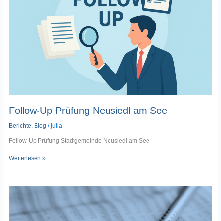
See
Follow-Up Prüfung Neusiedl am See
Berichte
,
Blog
/
julia
Follow-Up Prüfung Stadtgemeinde Neusiedl am See
Weiterlesen »
Finanzschulden
des
Konzerns
Burgenland