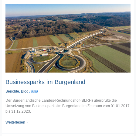
Businessparks
im
Burgenland
Businessparks im Burgenland
Berichte
,
Blog
/
julia
Der Burgenländische Landes-Rechnungshof (BLRH) überprüfte die
Umsetzung von Businessparks im Burgenland im Zeitraum vom 01.01.2017
bis 31.12.2023.
Weiterlesen »