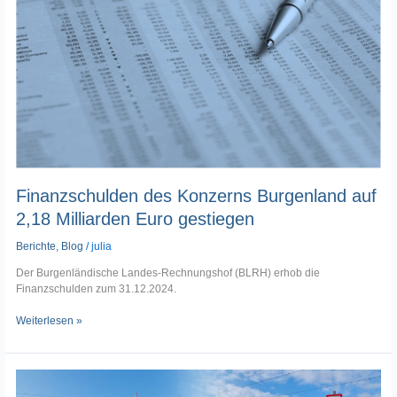
auf
2,18
Milliarden
Euro
gestiegen
Finanzschulden des Konzerns Burgenland auf
2,18 Milliarden Euro gestiegen
Berichte
,
Blog
/
julia
Der Burgenländische Landes-Rechnungshof (BLRH) erhob die
Finanzschulden zum 31.12.2024.
Weiterlesen »
Eisenbahnkreuzungen