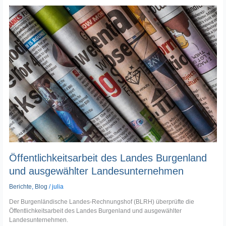
Öffentlichkeitsarbeit
des
Landes
Burgenland
und
ausgewählter
Landesunternehmen
Öffentlichkeitsarbeit des Landes Burgenland
und ausgewählter Landesunternehmen
Berichte
,
Blog
/
julia
Der Burgenländische Landes-Rechnungshof (BLRH) überprüfte die
Öffentlichkeitsarbeit des Landes Burgenland und ausgewählter
Landesunternehmen.