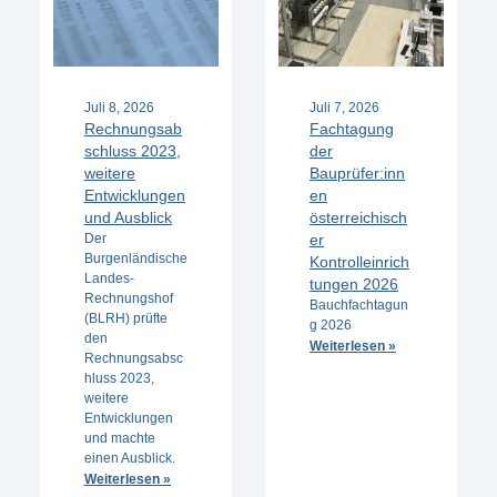
Juli 8, 2026
Juli 7, 2026
Rechnungsab
Fachtagung
schluss 2023,
der
weitere
Bauprüfer:inn
Entwicklungen
en
und Ausblick
österreichisch
Der
er
Burgenländische
Kontrolleinrich
Landes-
tungen 2026
Rechnungshof
Bauchfachtagun
(BLRH) prüfte
g 2026
den
Weiterlesen »
Rechnungsabsc
hluss 2023,
weitere
Entwicklungen
und machte
einen Ausblick.
Weiterlesen »