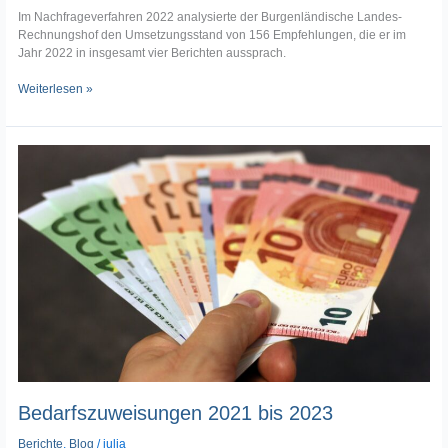
Im Nachfrageverfahren 2022 analysierte der Burgenländische Landes-
Rechnungshof den Umsetzungsstand von 156 Empfehlungen, die er im
Jahr 2022 in insgesamt vier Berichten aussprach.
Weiterlesen »
Bedarfszuweisungen
2021
bis
2023
Bedarfszuweisungen 2021 bis 2023
Berichte
,
Blog
/
julia