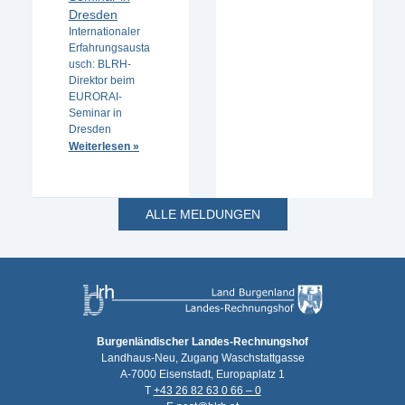
Dresden
Internationaler
Erfahrungsausta
usch: BLRH-
Direktor beim
EURORAI-
Seminar in
Dresden
Weiterlesen »
ALLE MELDUNGEN
Burgenländischer Landes-Rechnungshof
Landhaus-Neu, Zugang Waschstattgasse
A-7000 Eisenstadt, Europaplatz 1
T
+43 26 82 63 0 66 – 0