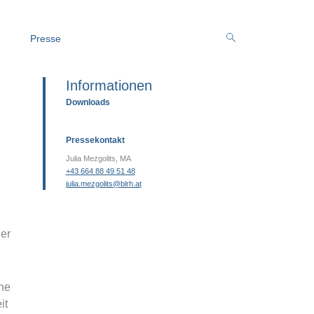
Presse
Informationen
Downloads
Pressekontakt
Julia Mezgolits, MA
+43 664 88 49 51 48
julia.mezgolits@blrh.at
ler
he
it