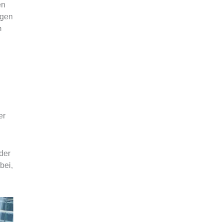
en
ngen
m
er
der
bei,