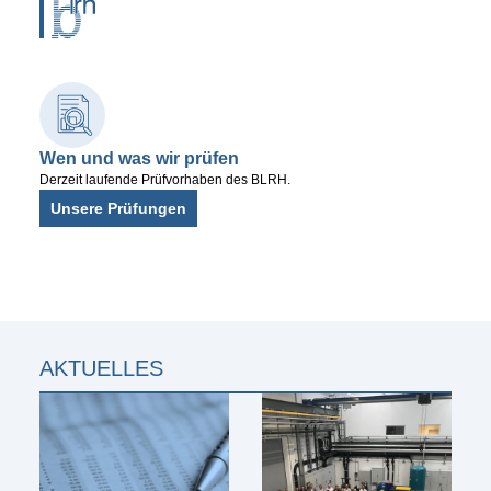
Wen und was wir prüfen
Prüf
Derzeit laufende Prüfvorhaben des BLRH.
Die Pr
Unsere Prüfungen
durchg
Uns
AKTUELLES