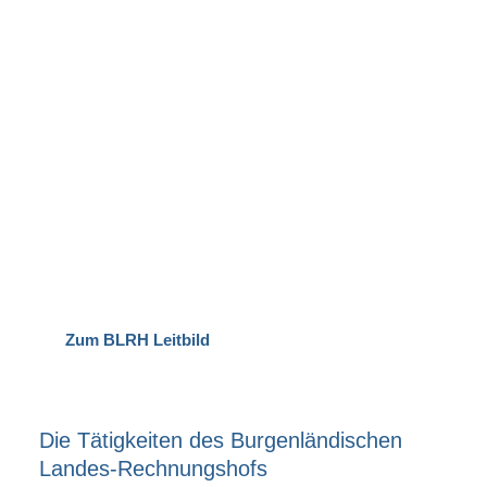
Rechnungshof
Mission
Der öffentliche Sektor im Burgenland muss seine Mittel und
Ressourcen
wirtschaftlich, sparsam, zweckmäßig und rechtmäßig einsetzen sowie
sorgsam damit umgehen. Das beurteilen wir durch unsere
Prüftätigkeit und unterstützen durch unsere Empfehlungen.
Unsere Mission ist es, Verbesserungsmöglichkeiten aufzuzeigen
und damit einen Beitrag zur positiven und nachhaltigen
Entwicklung des Burgenlandes zu leisten.
Zum BLRH Leitbild
Die Tätigkeiten des Burgenländischen
Landes-Rechnungshofs