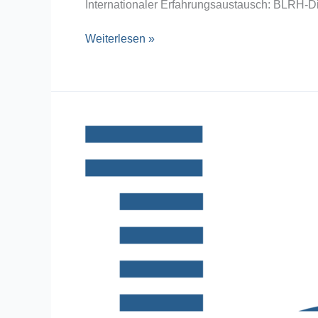
Internationaler Erfahrungsaustausch: BLRH-
Weiterlesen »
BLRH
to
GO
–
Podcast