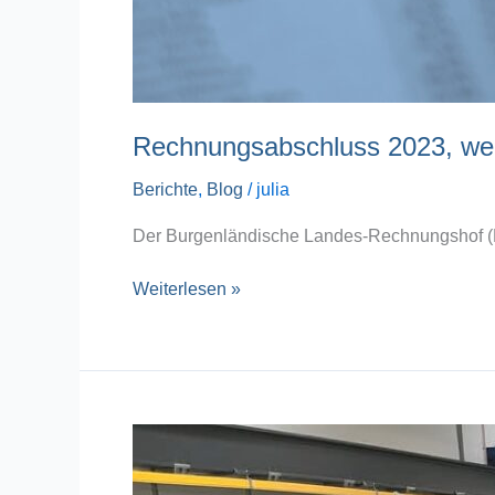
Rechnungsabschluss 2023, wei
Berichte
,
Blog
/
julia
Der Burgenländische Landes-Rechnungshof (B
Weiterlesen »
Fachtagung
der
Bauprüfer:innen