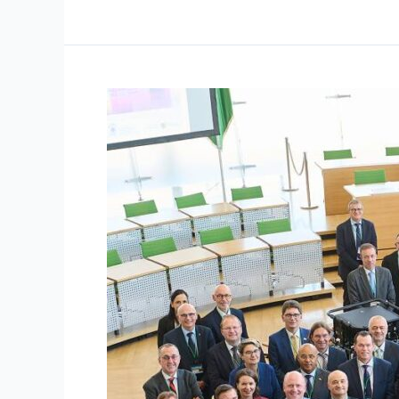
Internationaler
Erfahrungsaustausch:
BLRH-
Direktor
beim
EURORAI-
Seminar
in
Dresden