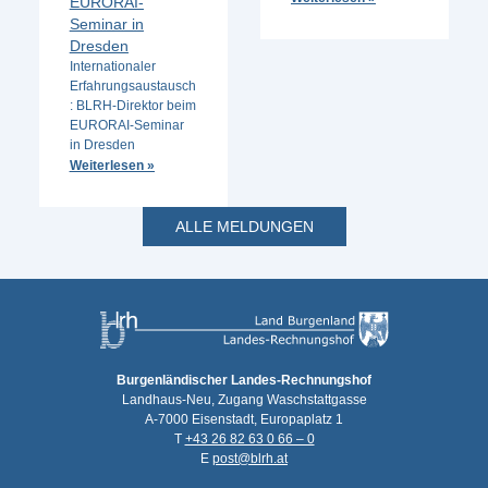
EURORAI-
Seminar in
Dresden
Internationaler
Erfahrungsaustausch
: BLRH-Direktor beim
EURORAI-Seminar
in Dresden
Weiterlesen »
ALLE MELDUNGEN
Burgenländischer Landes-Rechnungshof
Landhaus-Neu, Zugang Waschstattgasse
A-7000 Eisenstadt, Europaplatz 1
T
+43 26 82 63 0 66 – 0
E
post@blrh.at