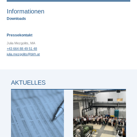
Informationen
Downloads
Pressekontakt
Julia Mezgolits, MA
+43 664 88 49 51 48
julia.mezgolits@blrh.at
AKTUELLES