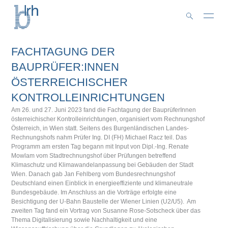
Zum
Inhalt
springen
FACHTAGUNG DER
BAUPRÜFER:INNEN
ÖSTERREICHISCHER
KONTROLLEINRICHTUNGEN
Am 26. und 27. Juni 2023 fand die Fachtagung der BauprüferInnen
österreichischer Kontrolleinrichtungen, organisiert vom Rechnungshof
Österreich, in Wien statt. Seitens des Burgenländischen Landes-
Rechnungshofs nahm Prüfer Ing. DI (FH) Michael Racz teil. Das
Programm am ersten Tag begann mit Input von Dipl.-Ing. Renate
Mowlam vom Stadtrechnungshof über Prüfungen betreffend
Klimaschutz und Klimawandelanpassung bei Gebäuden der Stadt
Wien. Danach gab Jan Fehlberg vom Bundesrechnungshof
Deutschland einen Einblick in energieeffiziente und klimaneutrale
Bundesgebäude. Im Anschluss an die Vorträge erfolgte eine
Besichtigung der U-Bahn Baustelle der Wiener Linien (U2/U5). Am
zweiten Tag fand ein Vortrag von Susanne Rose-Sotscheck über das
Thema Digitalisierung sowie Nachhaltigkeit und eine