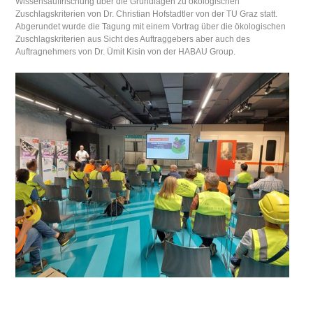
Wissensauffrischung über die Grundlagen zu ökologischen
Zuschlagskriterien von Dr. Christian Hofstadtler von der TU Graz statt.
Abgerundet wurde die Tagung mit einem Vortrag über die ökologischen
Zuschlagskriterien aus Sicht des Auftraggebers aber auch des
Auftragnehmers von Dr. Ümit Kisin von der HABAU Group.