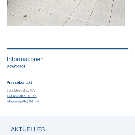
Informationen
Downloads
Pressekontakt
Julia Mezgolits, MA
+43 664 88 49 51 48
julia.mezgolits@blrh.at
AKTUELLES