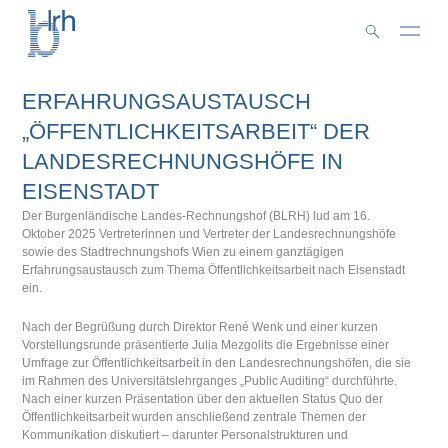
Zum
Inhalt
springen
ERFAHRUNGSAUSTAUSCH
„ÖFFENTLICHKEITSARBEIT“ DER
LANDESRECHNUNGSHÖFE IN
EISENSTADT
Der Burgenländische Landes-Rechnungshof (BLRH) lud am 16.
Oktober 2025 Vertreterinnen und Vertreter der Landesrechnungshöfe
sowie des Stadtrechnungshofs Wien zu einem ganztägigen
Erfahrungsaustausch zum Thema Öffentlichkeitsarbeit nach Eisenstadt
ein.
Nach der Begrüßung durch Direktor René Wenk und einer kurzen
Vorstellungsrunde präsentierte Julia Mezgolits die Ergebnisse einer
Umfrage zur Öffentlichkeitsarbeit in den Landesrechnungshöfen, die sie
im Rahmen des Universitätslehrganges „Public Auditing“ durchführte.
Nach einer kurzen Präsentation über den aktuellen Status Quo der
Öffentlichkeitsarbeit wurden anschließend zentrale Themen der
Kommunikation diskutiert – darunter Personalstrukturen und