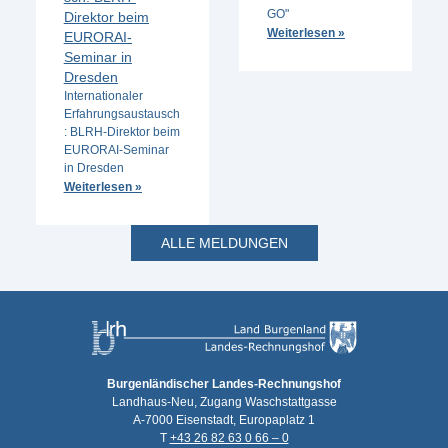
GO"
Direktor beim
Weiterlesen »
EURORAI-
Seminar in
Dresden
Internationaler
Erfahrungsaustausch
: BLRH-Direktor beim
EURORAI-Seminar
in Dresden
Weiterlesen »
ALLE MELDUNGEN
Burgenländischer Landes-Rechnungshof
Landhaus-Neu, Zugang Waschstattgasse
A-7000 Eisenstadt, Europaplatz 1
T
+43 26 82 63 0 66 – 0