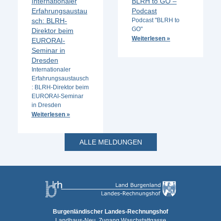
Internationaler
BLRH to GO –
Erfahrungsaustau
Podcast
sch: BLRH-
Podcast "BLRH to
GO"
Direktor beim
Weiterlesen »
EURORAI-
Seminar in
Dresden
Internationaler
Erfahrungsaustausch
: BLRH-Direktor beim
EURORAI-Seminar
in Dresden
Weiterlesen »
ALLE MELDUNGEN
Burgenländischer Landes-Rechnungshof
Landhaus-Neu, Zugang Waschstattgasse