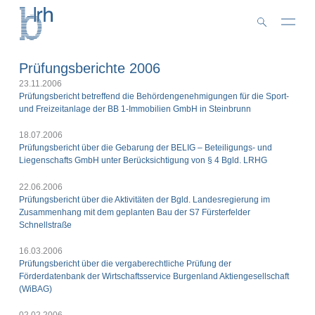
Zum
Inhalt
springen
Prüfungsberichte 2006
23.11.2006
Prüfungsbericht betreffend die Behördengenehmigungen für die Sport-
und Freizeitanlage der BB 1-Immobilien GmbH in Steinbrunn
18.07.2006
Prüfungsbericht über die Gebarung der BELIG – Beteiligungs- und
Liegenschafts GmbH unter Berücksichtigung von § 4 Bgld. LRHG
22.06.2006
Prüfungsbericht über die Aktivitäten der Bgld. Landesregierung im
Zusammenhang mit dem geplanten Bau der S7 Fürsterfelder
Schnellstraße
16.03.2006
Prüfungsbericht über die vergaberechtliche Prüfung der
Förderdatenbank der Wirtschaftsservice Burgenland Aktiengesellschaft
(WiBAG)
02.02.2006