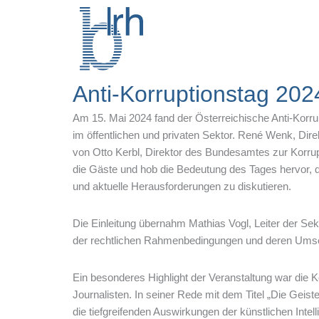
Zum
Inhalt
springen
Anti-Korruptionstag 202
Am 15. Mai 2024 fand der Österreichische Anti-Korrup
im öffentlichen und privaten Sektor. René Wenk, Dir
von Otto Kerbl, Direktor des Bundesamtes zur Korrup
die Gäste und hob die Bedeutung des Tages hervor, d
und aktuelle Herausforderungen zu diskutieren.
Die Einleitung übernahm Mathias Vogl, Leiter der Se
der rechtlichen Rahmenbedingungen und deren Umset
Ein besonderes Highlight der Veranstaltung war die 
Journalisten. In seiner Rede mit dem Titel „Die Geister
die tiefgreifenden Auswirkungen der künstlichen Intell