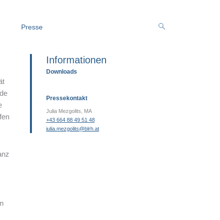
Presse
Informationen
Downloads
ät
rde
Pressekontakt
e
Julia Mezgolits, MA
fen
+43 664 88 49 51 48
julia.mezgolits@blrh.at
anz
om