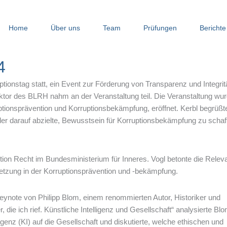
Home
Über uns
Team
Prüfungen
Berichte
4
tionstag statt, ein Event zur Förderung von Transparenz und Integrit
ektor des BLRH nahm an der Veranstaltung teil. Die Veranstaltung wu
tionsprävention und Korruptionsbekämpfung, eröffnet. Kerbl begrüßt
er darauf abzielte, Bewusstsein für Korruptionsbekämpfung zu schaf
ktion Recht im Bundesministerium für Inneres. Vogl betonte die Relev
zung in der Korruptionsprävention und -bekämpfung.
Keynote von Philipp Blom, einem renommierten Autor, Historiker und
, die ich rief. Künstliche Intelligenz und Gesellschaft“ analysierte Bl
igenz (KI) auf die Gesellschaft und diskutierte, welche ethischen und