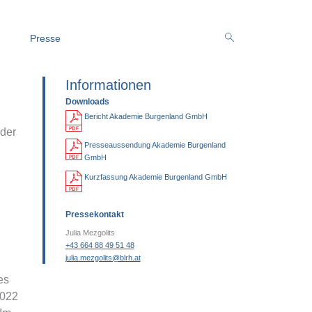
Presse
Informationen
Downloads
Bericht Akademie Burgenland GmbH
 der
Presseaussendung Akademie Burgenland
GmbH
Kurzfassung Akademie Burgenland GmbH
Pressekontakt
Julia Mezgolits
+43 664 88 49 51 48
julia.mezgolits@blrh.at
es
2022