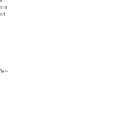
 Im
samt
und
ier-